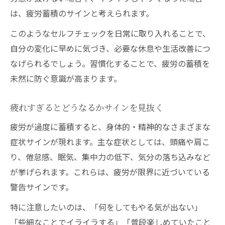
は、疲労蓄積のサインと考えられます。
疲労蓄積度セルフチェックの活用術
疲労蓄積度セルフチェックの正しい使い方
このようなセルフチェックを日常に取り入れることで、
働く人の疲労蓄積度チェックリスト活用法
自分の変化に早めに気づき、必要な休息や生活改善につ
なげられるでしょう。習慣化することで、疲労の蓄積を
疲労蓄積度チェックで自分の状態を可視化
未然に防ぐ意識が高まります。
疲労度チェックシートで早期対応を目指す
疲労症状チェック結果の活用ポイント
疲れすぎるとどうなるかサインを見抜く
精神的な疲労がもたらす変化とは何か
疲労が過度に蓄積すると、身体的・精神的なさまざまな
精神的疲労による症状の変化とその特徴
症状サインが現れます。主な症状としては、頭痛や肩こ
疲労蓄積が心身に及ぼす影響を知る
り、倦怠感、眠気、集中力の低下、気分の落ち込みなど
精神的に疲れてる人のサインと向き合い方
が挙げられます。これらは、疲労が限界に近づいている
疲労蓄積による集中力低下や気分変化に注
警告サインです。
意
特に注意したいのは、「何をしてもやる気が出ない」
精神的疲労のサインを見極めるチェック法
「些細なことでイライラする」「普段楽しめていたこと