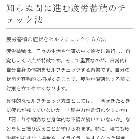
性
知らぬ間に進む疲労蓄積のチ
セルフケアで見逃さない疲労の限界サイン
ェック法
疲労の限界サインを見逃さず対処する方法
疲労蓄積時に現れる症状の特徴を知る
疲労蓄積の症状をセルフチェックする方法
精神的に疲れてる人の特徴と対策ポイント
疲労蓄積は、日々の生活や仕事の中で徐々に進行し、自
疲れ限界症状が出たら意識すべきケア方法
覚しにくい点が特徴です。そこで重要なのが、日常的に
セルフケアで疲労蓄積の悪化を防ぐコツ
自分自身の体調をセルフチェックする習慣です。自分の
日常で実践できる疲労回復のポイント
状態を客観的に把握することで、疲労が深刻化する前に
疲労蓄積の解消に役立つ生活習慣の見直し
対策を立てやすくなります。
疲労症状に気づいた時の日常ケアの工夫
具体的なセルフチェック方法としては、「朝起きたとき
疲労蓄積時におすすめのリセット習慣
に疲れが残っていないか」「集中力が途切れやすいか」
疲労回復を促すセルフケアポイントの紹介
「肩こりや頭痛など身体的な不調が続いていないか」な
疲労を翌日に持ち越さない予防策を実践す
どを毎日振り返ることが挙げられます。特に、寝ても疲
る
労感が抜けない場合や、イライラしやすくなった場合