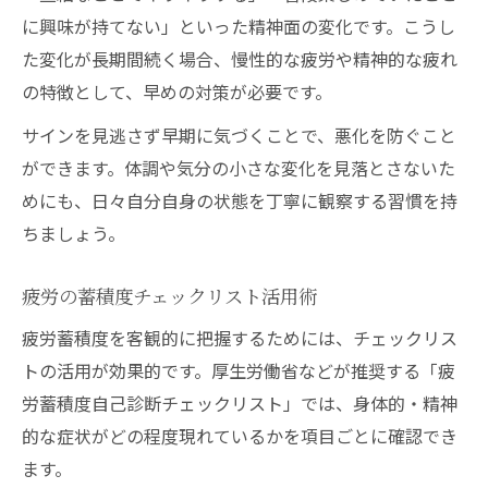
今日から始める疲労蓄積の簡単リセット術
に興味が持てない」といった精神面の変化です。こうし
疲労蓄積をリセットする現実的な方法とは
た変化が長期間続く場合、慢性的な疲労や精神的な疲れ
の特徴として、早めの対策が必要です。
疲労解消に役立つ日常的なリセット習慣
疲労症状を感じた時の簡単なセルフケア術
サインを見逃さず早期に気づくことで、悪化を防ぐこと
疲労蓄積を回復へ導く生活改善のポイント
ができます。体調や気分の小さな変化を見落とさないた
めにも、日々自分自身の状態を丁寧に観察する習慣を持
毎日続けやすい疲労蓄積対策を始める方法
ちましょう。
疲労の蓄積度チェックリスト活用術
疲労蓄積度を客観的に把握するためには、チェックリス
トの活用が効果的です。厚生労働省などが推奨する「疲
労蓄積度自己診断チェックリスト」では、身体的・精神
的な症状がどの程度現れているかを項目ごとに確認でき
ます。