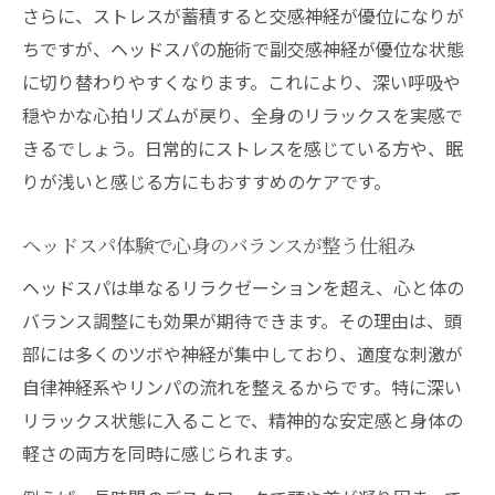
さらに、ストレスが蓄積すると交感神経が優位になりが
施術中に幸福感を得るコツと注意点
ちですが、ヘッドスパの施術で副交感神経が優位な状態
ヘッドスパで睡眠の質を上げるポイント
に切り替わりやすくなります。これにより、深い呼吸や
ヘッドスパ施術前後の効果的な過ごし方
穏やかな心拍リズムが戻り、全身のリラックスを実感で
自宅でできるヘッドスパのリラックス法
きるでしょう。日常的にストレスを感じている方や、眠
りが浅いと感じる方にもおすすめのケアです。
日常生活に活かすヘッドスパ習慣のすすめ
毎日のヘッドスパ習慣が幸福感を支える理
ヘッドスパ体験で心身のバランスが整う仕組み
由
ヘッドスパは単なるリラクゼーションを超え、心と体の
ヘッドスパを定期的に続けるコツと工夫
バランス調整にも効果が期待できます。その理由は、頭
日常にヘッドスパを取り入れる実践例集
部には多くのツボや神経が集中しており、適度な刺激が
ヘッドスパ効果を最大化する生活習慣とは
自律神経系やリンパの流れを整えるからです。特に深い
ヘッドスパで心身の健康を維持する秘訣
リラックス状態に入ることで、精神的な安定感と身体の
軽さの両方を同時に感じられます。