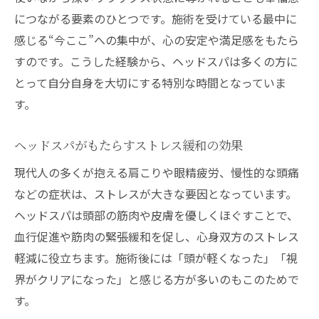
幸せホルモン分泌とヘッドスパの関係性
につながる要素のひとつです。施術を受けている最中に
脳科学が示すヘッドスパと幸福感の秘密
感じる“今ここ”への集中が、心の安定や満足感をもたら
ヘッドスパで自律神経が整う理由を解説
すのです。こうした経験から、ヘッドスパは多くの方に
ヘッドスパがストレス耐性を高める仕組み
とって自分自身を大切にする特別な時間となっていま
す。
もし幸福感を求めるならヘッドスパを
幸福感を高めたい人にヘッドスパが最適な
ヘッドスパがもたらすストレス緩和の効果
理由
現代人の多くが抱える肩こりや眼精疲労、慢性的な頭痛
忙しい毎日にヘッドスパを取り入れる意義
などの症状は、ストレスが大きな要因となっています。
ヘッドスパで得られる心のリセット効果
ヘッドスパは頭部の筋肉や皮膚を優しくほぐすことで、
ヘッドスパでストレス社会を乗り切る方法
血行促進や筋肉の緊張緩和を促し、心身双方のストレス
ヘッドスパによる幸福感向上の実体験談
軽減に役立ちます。施術後には「頭が軽くなった」「視
深いリラックスに導くヘッドスパの秘訣
界がクリアになった」と感じる方が多いのもこのためで
ヘッドスパで深くリラックスするための方
す。
法