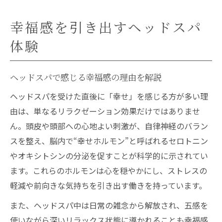
ヘッドスパの施術で得られる心の安定感と
幸福感を引き出すヘッドスパ
は
体験
ヘッドスパがもたらす心身への癒やし効果
ヘッドスパが心身を癒やす理由と具体例
ヘッドスパで感じる幸福感の理由を解説
ヘッドスパによるリラックス効果の実感方
ヘッドスパを受けた直後に「幸せ」を感じる方が多い理
法
由は、単なるリラクゼーション効果だけではありませ
脳科学が証明するヘッドスパの癒やし力
ん。頭皮や頭部への心地よい刺激が、自律神経のバラン
ヘッドスパ体験後の幸福感の持続性につい
スを整え、脳内で“幸せホルモン”と呼ばれるセロトニン
て
やオキシトシンの分泌を促すことが科学的に示されてい
ヘッドスパで得られる深い安心感の正体
ます。これらのホルモンは心を穏やかにし、ストレスの
脳科学で解き明かすヘッドスパの魅力
軽減や前向きな気持ちを引き出す働きを持っています。
ヘッドスパが脳に与えるリラックス効果と
また、ヘッドスパ中は日常の雑念から解放され、五感を
は
使いながら深いリラックス状態に導かれることも幸福感