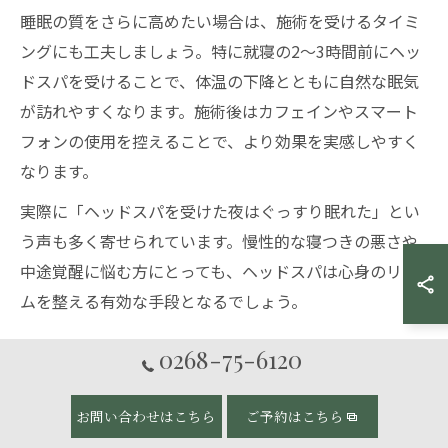
睡眠の質をさらに高めたい場合は、施術を受けるタイミ
ングにも工夫しましょう。特に就寝の2〜3時間前にヘッ
ドスパを受けることで、体温の下降とともに自然な眠気
が訪れやすくなります。施術後はカフェインやスマート
フォンの使用を控えることで、より効果を実感しやすく
なります。
実際に「ヘッドスパを受けた夜はぐっすり眠れた」とい
う声も多く寄せられています。慢性的な寝つきの悪さや
中途覚醒に悩む方にとっても、ヘッドスパは心身のリズ
ムを整える有効な手段となるでしょう。
0268-75-6120
ヘッドスパ施術前後の効果的な過ごし方
ヘッドスパの効果を最大限に引き出すには、施術前後の
お問い合わせはこちら
ご予約はこちら
過ごし方も重要です。施術前は水分をしっかり摂り、軽